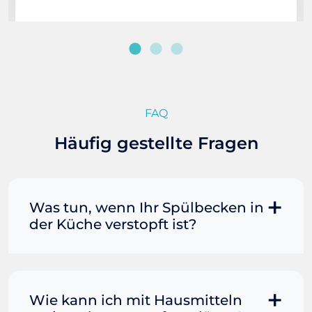
FAQ
Häufig gestellte Fragen
Was tun, wenn Ihr Spülbecken in
der Küche verstopft ist?
Manchmal können Sie eine
Fettverstopfung mit kochendem
Wasser und Seife reinigen. Füllen Sie
Wie kann ich mit Hausmitteln