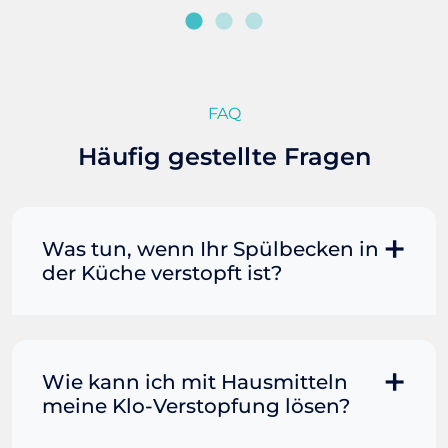
FAQ
Häufig gestellte Fragen
Was tun, wenn Ihr Spülbecken in
der Küche verstopft ist?
Manchmal können Sie eine
Fettverstopfung mit kochendem
Wasser und Seife reinigen. Füllen Sie
Wie kann ich mit Hausmitteln
einen Topf oder Teekessel mit Wasser
meine Klo-Verstopfung lösen?
und bringen Sie es zum Kochen. Gießen