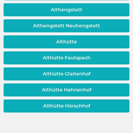
Schicht beeinträchtigt ist, ist auch die
Qualität Ihres Wassers beeinträchtigt!
Althengstett
Dieses Problem ist auch ein Indikator
dafür, dass sich Ihre
Althengstett Neuhengstett
Warmwassereinheit möglicherweise
dem Ende ihrer Lebensdauer nähert.
Althütte
Althütte Fautspach
Althütte Glaitenhof
Althütte Hahnenhof
Althütte Hörschhof