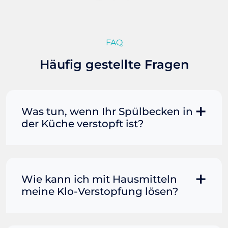
FAQ
Häufig gestellte Fragen
Was tun, wenn Ihr Spülbecken in
der Küche verstopft ist?
Manchmal können Sie eine
Fettverstopfung mit kochendem
Wasser und Seife reinigen. Füllen Sie
Wie kann ich mit Hausmitteln
einen Topf oder Teekessel mit Wasser
meine Klo-Verstopfung lösen?
und bringen Sie es zum Kochen. Gießen
Sie es dann vorsichtig direkt in den
Wenn der Rohrreiniger allein nicht
Abfluss. Immer wieder Seife mit in den