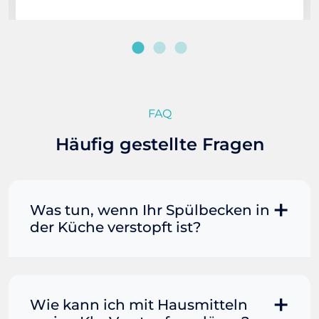
FAQ
Häufig gestellte Fragen
Was tun, wenn Ihr Spülbecken in
der Küche verstopft ist?
Manchmal können Sie eine
Fettverstopfung mit kochendem
Wasser und Seife reinigen. Füllen Sie
Wie kann ich mit Hausmitteln