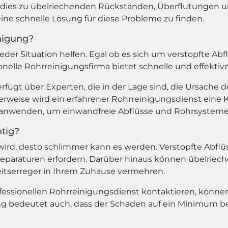
n dies zu übelriechenden Rückständen, Überflutunge
eine schnelle Lösung für diese Probleme zu finden.
nigung?
der Situation helfen. Egal ob es sich um verstopfte Ab
ionelle Rohrreinigungsfirma bietet schnelle und effekt
rfügt über Experten, die in der Lage sind, die Ursache d
rweise wird ein erfahrener Rohrreinigungsdienst ein
nwenden, um einwandfreie Abflüsse und Rohrsysteme s
tig?
 wird, desto schlimmer kann es werden. Verstopfte Abf
araturen erfordern. Darüber hinaus können übelriech
itserreger in Ihrem Zuhause vermehren.
fessionellen Rohrreinigungsdienst kontaktieren, könn
g bedeutet auch, dass der Schaden auf ein Minimum beg