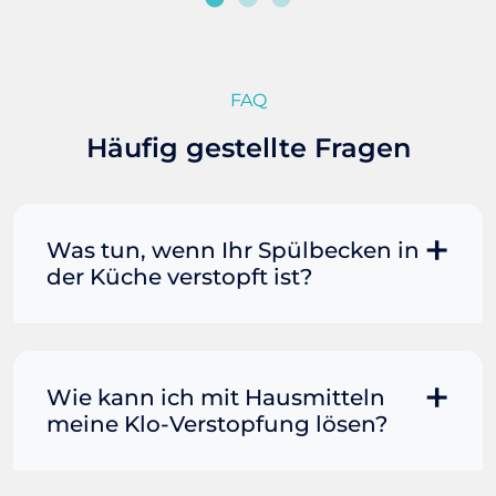
FAQ
Häufig gestellte Fragen
Was tun, wenn Ihr Spülbecken in
der Küche verstopft ist?
Manchmal können Sie eine
Fettverstopfung mit kochendem
Wasser und Seife reinigen. Füllen Sie
Wie kann ich mit Hausmitteln
einen Topf oder Teekessel mit Wasser
meine Klo-Verstopfung lösen?
und bringen Sie es zum Kochen. Gießen
Sie es dann vorsichtig direkt in den
Wenn der Rohrreiniger allein nicht