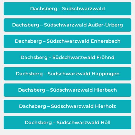
Wasser und Metall außerhalb Ihrer
langfristig als kostengünstiger
Dachsberg – Südschwarzwald
Warmwassereinheit. Wenn diese
erweisen.
Schicht beeinträchtigt ist, ist auch die
Qualität Ihres Wassers beeinträchtigt!
Dachsberg – Südschwarzwald Außer-Urberg
Dieses Problem ist auch ein Indikator
dafür, dass sich Ihre
Dachsberg – Südschwarzwald Ennersbach
Warmwassereinheit möglicherweise
dem Ende ihrer Lebensdauer nähert.
Dachsberg – Südschwarzwald Fröhnd
Dachsberg – Südschwarzwald Happingen
Dachsberg – Südschwarzwald Hierbach
Dachsberg – Südschwarzwald Hierholz
Dachsberg – Südschwarzwald Höll