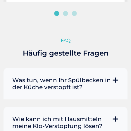
FAQ
Häufig gestellte Fragen
Was tun, wenn Ihr Spülbecken in
der Küche verstopft ist?
Manchmal können Sie eine
Fettverstopfung mit kochendem
Wasser und Seife reinigen. Füllen Sie
Wie kann ich mit Hausmitteln
einen Topf oder Teekessel mit Wasser
meine Klo-Verstopfung lösen?