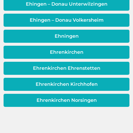
Qualität Ihres Wassers beeinträchtigt!
Ehingen – Donau Unterwilzingen
Dieses Problem ist auch ein Indikator
dafür, dass sich Ihre
Ehingen – Donau Volkersheim
Warmwassereinheit möglicherweise
dem Ende ihrer Lebensdauer nähert.
Ehningen
Ehrenkirchen
Ehrenkirchen Ehrenstetten
Ehrenkirchen Kirchhofen
Ehrenkirchen Norsingen