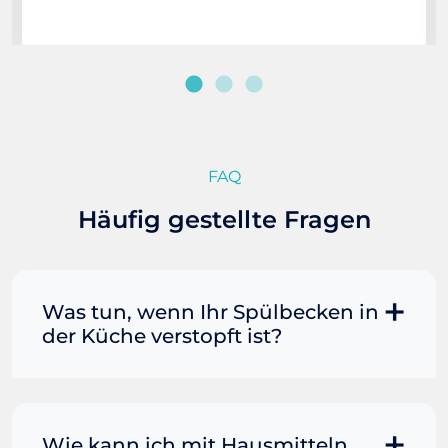
FAQ
Häufig gestellte Fragen
Was tun, wenn Ihr Spülbecken in
der Küche verstopft ist?
Manchmal können Sie eine
Fettverstopfung mit kochendem
Wasser und Seife reinigen. Füllen Sie
Wie kann ich mit Hausmitteln