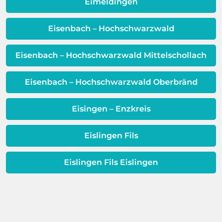
Qualität Ihres Wassers beeinträchtigt!
Eimeldingen
Dieses Problem ist auch ein Indikator
dafür, dass sich Ihre
Eisenbach – Hochschwarzwald
Warmwassereinheit möglicherweise
dem Ende ihrer Lebensdauer nähert.
Eisenbach – Hochschwarzwald Mittelschollach
Eisenbach – Hochschwarzwald Oberbränd
Eisingen – Enzkreis
Eislingen Fils
Eislingen Fils Eislingen