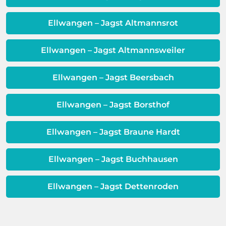
erweisen.
Schicht beeinträchtigt ist, ist auch die
Qualität Ihres Wassers beeinträchtigt!
Ellwangen – Jagst Altmannsrot
Dieses Problem ist auch ein Indikator
dafür, dass sich Ihre
Ellwangen – Jagst Altmannsweiler
Warmwassereinheit möglicherweise
dem Ende ihrer Lebensdauer nähert.
Ellwangen – Jagst Beersbach
Ellwangen – Jagst Borsthof
Ellwangen – Jagst Braune Hardt
Ellwangen – Jagst Buchhausen
Ellwangen – Jagst Dettenroden