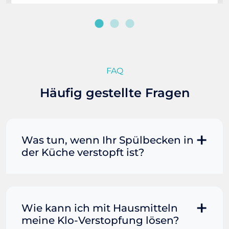
FAQ
Häufig gestellte Fragen
Was tun, wenn Ihr Spülbecken in
der Küche verstopft ist?
Manchmal können Sie eine
Fettverstopfung mit kochendem
Wasser und Seife reinigen. Füllen Sie
Wie kann ich mit Hausmitteln
einen Topf oder Teekessel mit Wasser
meine Klo-Verstopfung lösen?