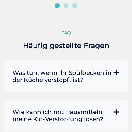
FAQ
Häufig gestellte Fragen
Was tun, wenn Ihr Spülbecken in
der Küche verstopft ist?
Manchmal können Sie eine
Fettverstopfung mit kochendem
Wasser und Seife reinigen. Füllen Sie
Wie kann ich mit Hausmitteln
einen Topf oder Teekessel mit Wasser
meine Klo-Verstopfung lösen?
und bringen Sie es zum Kochen. Gießen