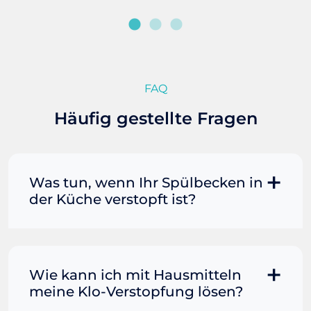
FAQ
Häufig gestellte Fragen
Was tun, wenn Ihr Spülbecken in
der Küche verstopft ist?
Manchmal können Sie eine
Fettverstopfung mit kochendem
Wasser und Seife reinigen. Füllen Sie
Wie kann ich mit Hausmitteln
einen Topf oder Teekessel mit Wasser
meine Klo-Verstopfung lösen?
und bringen Sie es zum Kochen. Gießen