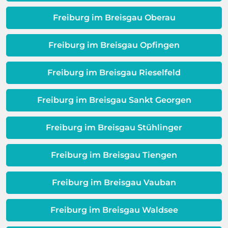
Folgeschäden zu vermeiden, sollte
Warmwassereinheit zurückzuführen
deshalb frühzeitig ein Fachmann zu
Freiburg im Breisgau Oberau
sein. Es gibt eine Schicht zwischen dem
Rate gezogen werden. Das kann sich
Wasser und Metall außerhalb Ihrer
langfristig als kostengünstiger
Freiburg im Breisgau Opfingen
Warmwassereinheit. Wenn diese
erweisen.
Schicht beeinträchtigt ist, ist auch die
Qualität Ihres Wassers beeinträchtigt!
Freiburg im Breisgau Rieselfeld
Dieses Problem ist auch ein Indikator
dafür, dass sich Ihre
Freiburg im Breisgau Sankt Georgen
Warmwassereinheit möglicherweise
dem Ende ihrer Lebensdauer nähert.
Freiburg im Breisgau Stühlinger
Freiburg im Breisgau Tiengen
Freiburg im Breisgau Vauban
Freiburg im Breisgau Waldsee