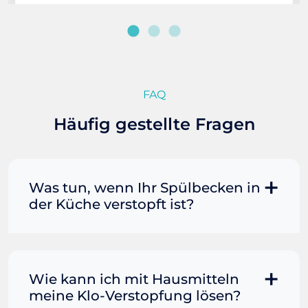
FAQ
Häufig gestellte Fragen
Was tun, wenn Ihr Spülbecken in
der Küche verstopft ist?
Manchmal können Sie eine
Fettverstopfung mit kochendem
Wasser und Seife reinigen. Füllen Sie
Wie kann ich mit Hausmitteln
einen Topf oder Teekessel mit Wasser
meine Klo-Verstopfung lösen?