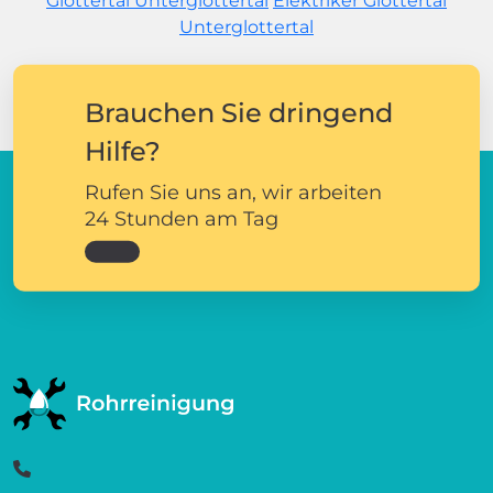
Glottertal Unterglottertal
Elektriker Glottertal
Unterglottertal
Brauchen Sie dringend
Hilfe?
Rufen Sie uns an, wir arbeiten
24 Stunden am Tag