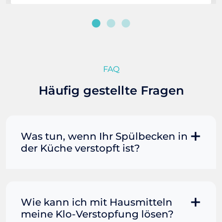
FAQ
Häufig gestellte Fragen
Was tun, wenn Ihr Spülbecken in
der Küche verstopft ist?
Manchmal können Sie eine
Fettverstopfung mit kochendem
Wasser und Seife reinigen. Füllen Sie
Wie kann ich mit Hausmitteln
einen Topf oder Teekessel mit Wasser
meine Klo-Verstopfung lösen?