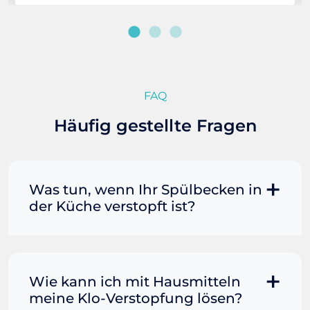
FAQ
Häufig gestellte Fragen
Was tun, wenn Ihr Spülbecken in
der Küche verstopft ist?
Manchmal können Sie eine
Fettverstopfung mit kochendem
Wasser und Seife reinigen. Füllen Sie
Wie kann ich mit Hausmitteln
einen Topf oder Teekessel mit Wasser
meine Klo-Verstopfung lösen?