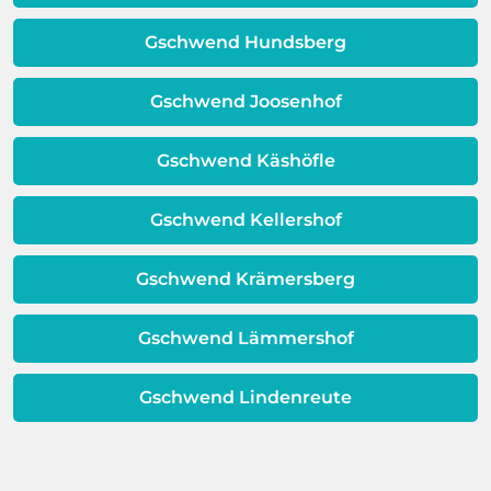
erweisen.
Schicht beeinträchtigt ist, ist auch die
Qualität Ihres Wassers beeinträchtigt!
Gschwend Hundsberg
Dieses Problem ist auch ein Indikator
dafür, dass sich Ihre
Gschwend Joosenhof
Warmwassereinheit möglicherweise
dem Ende ihrer Lebensdauer nähert.
Gschwend Käshöfle
Gschwend Kellershof
Gschwend Krämersberg
Gschwend Lämmershof
Gschwend Lindenreute