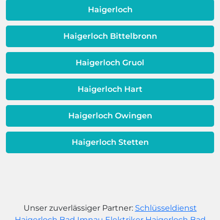
dafür, dass sich Ihre
Haigerloch
Warmwassereinheit möglicherweise
dem Ende ihrer Lebensdauer nähert.
Haigerloch Bittelbronn
Haigerloch Gruol
Haigerloch Hart
Haigerloch Owingen
Haigerloch Stetten
Unser zuverlässiger Partner:
Schlüsseldienst
Haigerloch Bad Imnau
Elektriker Haigerloch Bad