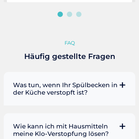
FAQ
Häufig gestellte Fragen
Was tun, wenn Ihr Spülbecken in
der Küche verstopft ist?
Manchmal können Sie eine
Fettverstopfung mit kochendem
Wasser und Seife reinigen. Füllen Sie
Wie kann ich mit Hausmitteln
einen Topf oder Teekessel mit Wasser
meine Klo-Verstopfung lösen?