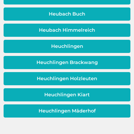
erweisen.
Schicht beeinträchtigt ist, ist auch die
Qualität Ihres Wassers beeinträchtigt!
Heubach Buch
Dieses Problem ist auch ein Indikator
dafür, dass sich Ihre
Heubach Himmelreich
Warmwassereinheit möglicherweise
dem Ende ihrer Lebensdauer nähert.
Heuchlingen
Heuchlingen Brackwang
Heuchlingen Holzleuten
Heuchlingen Kiart
Heuchlingen Mäderhof