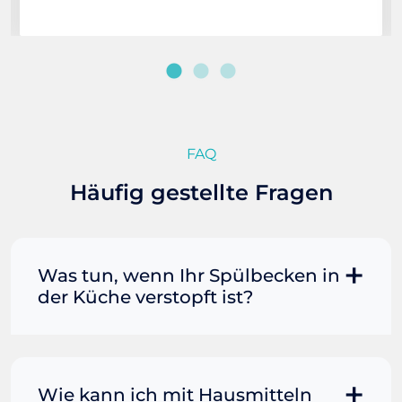
FAQ
Häufig gestellte Fragen
Was tun, wenn Ihr Spülbecken in
der Küche verstopft ist?
Manchmal können Sie eine
Fettverstopfung mit kochendem
Wasser und Seife reinigen. Füllen Sie
Wie kann ich mit Hausmitteln