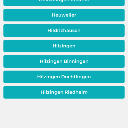
Dieses Problem ist auch ein Indikator
dafür, dass sich Ihre
Heuweiler
Warmwassereinheit möglicherweise
dem Ende ihrer Lebensdauer nähert.
Hildrizhausen
Hilzingen
Hilzingen Binningen
Hilzingen Duchtlingen
Hilzingen Riedheim