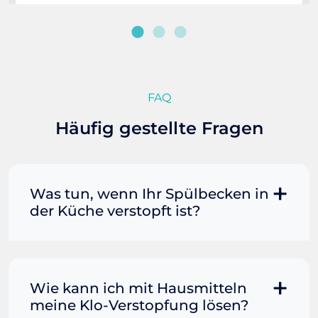
FAQ
Häufig gestellte Fragen
Was tun, wenn Ihr Spülbecken in
der Küche verstopft ist?
Manchmal können Sie eine
Fettverstopfung mit kochendem
Wasser und Seife reinigen. Füllen Sie
Wie kann ich mit Hausmitteln
einen Topf oder Teekessel mit Wasser
meine Klo-Verstopfung lösen?