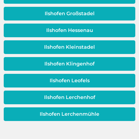
erweisen.
Schicht beeinträchtigt ist, ist auch die
Qualität Ihres Wassers beeinträchtigt!
Ilshofen Großstadel
Dieses Problem ist auch ein Indikator
dafür, dass sich Ihre
Ilshofen Hessenau
Warmwassereinheit möglicherweise
dem Ende ihrer Lebensdauer nähert.
Ilshofen Kleinstadel
Ilshofen Klingenhof
Ilshofen Leofels
Ilshofen Lerchenhof
Ilshofen Lerchenmühle