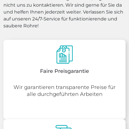
Günstige Preise für unsere Kunden
Wir bieten effiziente und schnelle Rohrreinigungen
zu fairen Preisen an. Unsere Kunden können sich
darauf verlassen, dass sie bei uns eine erstklassige
Dienstleistung zu einem ausgezeichneten Preis-
Leistungs-Verhältnis erhalten.
Kontaktieren Sie uns noch heute
Wenn Sie unsere Dienstleistungen in Anspruch
nehmen möchten oder Fragen haben, zögern Sie
nicht uns zu kontaktieren. Wir sind gerne für Sie da
und helfen Ihnen jederzeit weiter. Verlassen Sie sich
auf unseren 24/7-Service für funktionierende und
saubere Rohre!