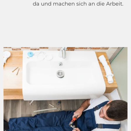
Rohrreinigung Notdienst
Warten Sie nicht, bis das Rohr
verstopft ist oder den
Abwasserkanal durchbricht, rufen
Sie im Voraus einen Spezialisten an.
24/7 Notfalldienst
Rufen Sie uns jederzeit an –
Experten sind jede Minute für Sie
da und machen sich an die Arbeit.