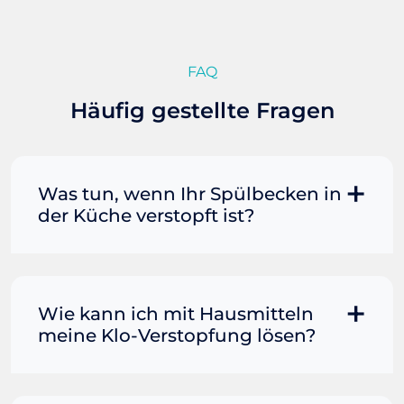
FAQ
Häufig gestellte Fragen
Was tun, wenn Ihr Spülbecken in
der Küche verstopft ist?
Manchmal können Sie eine
Fettverstopfung mit kochendem
Wasser und Seife reinigen. Füllen Sie
Wie kann ich mit Hausmitteln
einen Topf oder Teekessel mit Wasser
meine Klo-Verstopfung lösen?
und bringen Sie es zum Kochen. Gießen
Sie es dann vorsichtig direkt in den
Wenn der Rohrreiniger allein nicht
Abfluss. Immer wieder Seife mit in den