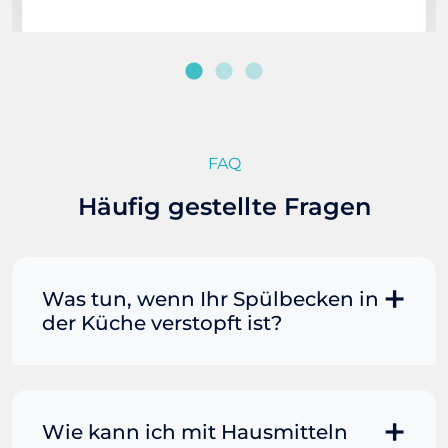
FAQ
Häufig gestellte Fragen
Was tun, wenn Ihr Spülbecken in
der Küche verstopft ist?
Manchmal können Sie eine
Fettverstopfung mit kochendem
Wasser und Seife reinigen. Füllen Sie
Wie kann ich mit Hausmitteln