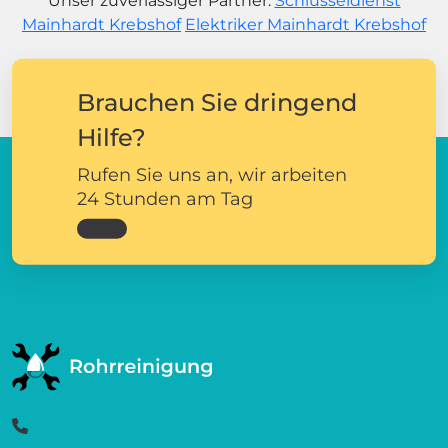
Unser zuverlässiger Partner:
Schlüsseldienst
Mainhardt Krebshof
Elektriker Mainhardt Krebshof
Brauchen Sie dringend
Hilfe?
Rufen Sie uns an, wir arbeiten
24 Stunden am Tag