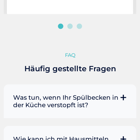
FAQ
Häufig gestellte Fragen
Was tun, wenn Ihr Spülbecken in
der Küche verstopft ist?
Manchmal können Sie eine
Fettverstopfung mit kochendem
Wasser und Seife reinigen. Füllen Sie
Wie kann ich mit Hausmitteln