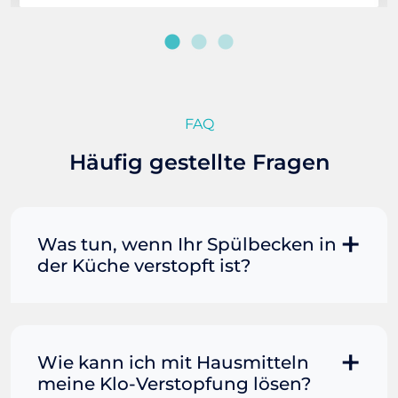
FAQ
Häufig gestellte Fragen
Was tun, wenn Ihr Spülbecken in
der Küche verstopft ist?
Manchmal können Sie eine
Fettverstopfung mit kochendem
Wasser und Seife reinigen. Füllen Sie
Wie kann ich mit Hausmitteln
einen Topf oder Teekessel mit Wasser
meine Klo-Verstopfung lösen?