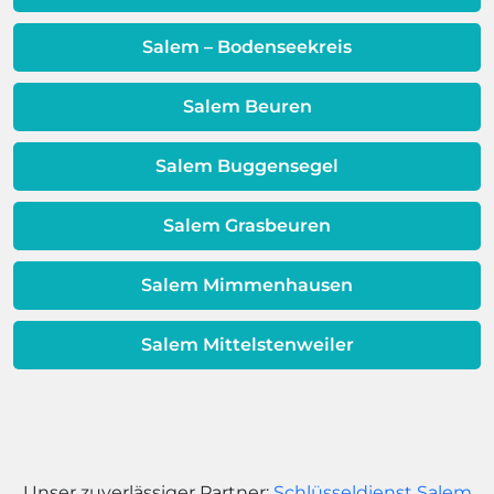
Dieses Problem ist auch ein Indikator
dafür, dass sich Ihre
Salem – Bodenseekreis
Warmwassereinheit möglicherweise
dem Ende ihrer Lebensdauer nähert.
Salem Beuren
Salem Buggensegel
Salem Grasbeuren
Salem Mimmenhausen
Salem Mittelstenweiler
Unser zuverlässiger Partner:
Schlüsseldienst Salem