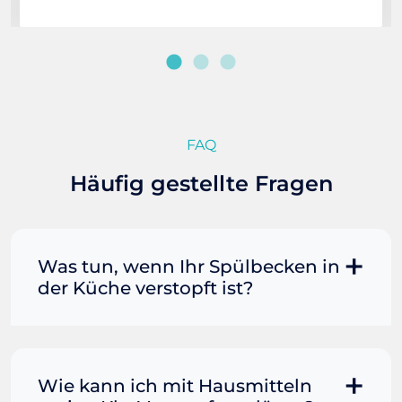
FAQ
Häufig gestellte Fragen
Was tun, wenn Ihr Spülbecken in
der Küche verstopft ist?
Manchmal können Sie eine
Fettverstopfung mit kochendem
Wasser und Seife reinigen. Füllen Sie
Wie kann ich mit Hausmitteln