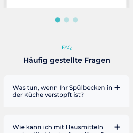
FAQ
Häufig gestellte Fragen
Was tun, wenn Ihr Spülbecken in
der Küche verstopft ist?
Manchmal können Sie eine
Fettverstopfung mit kochendem
Wasser und Seife reinigen. Füllen Sie
Wie kann ich mit Hausmitteln