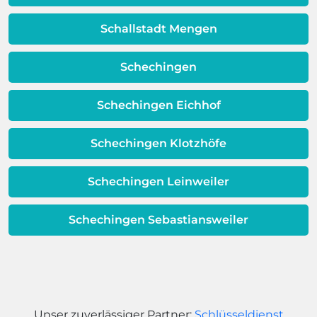
Dieses Problem ist auch ein Indikator
dafür, dass sich Ihre
Schallstadt Mengen
Warmwassereinheit möglicherweise
dem Ende ihrer Lebensdauer nähert.
Schechingen
Schechingen Eichhof
Schechingen Klotzhöfe
Schechingen Leinweiler
Schechingen Sebastiansweiler
Unser zuverlässiger Partner:
Schlüsseldienst