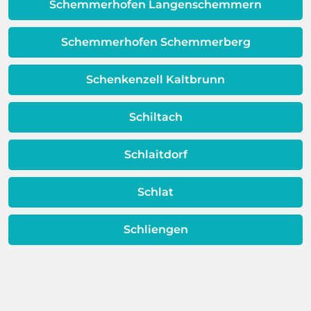
Qualität Ihres Wassers beeinträchtigt!
Schemmerhofen Langenschemmern
Dieses Problem ist auch ein Indikator
dafür, dass sich Ihre
Schemmerhofen Schemmerberg
Warmwassereinheit möglicherweise
dem Ende ihrer Lebensdauer nähert.
Schenkenzell Kaltbrunn
Schiltach
Schlaitdorf
Schlat
Schliengen