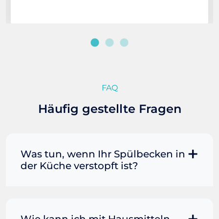
FAQ
Häufig gestellte Fragen
Was tun, wenn Ihr Spülbecken in
der Küche verstopft ist?
Manchmal können Sie eine
Fettverstopfung mit kochendem
Wasser und Seife reinigen. Füllen Sie
Wie kann ich mit Hausmitteln