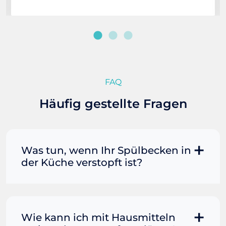
FAQ
Häufig gestellte Fragen
Was tun, wenn Ihr Spülbecken in
der Küche verstopft ist?
Manchmal können Sie eine
Fettverstopfung mit kochendem
Wasser und Seife reinigen. Füllen Sie
Wie kann ich mit Hausmitteln