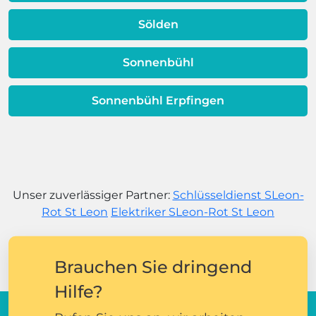
Sölden
Sonnenbühl
Sonnenbühl Erpfingen
Unser zuverlässiger Partner:
Schlüsseldienst SLeon-
Rot St Leon
Elektriker SLeon-Rot St Leon
Brauchen Sie dringend
Hilfe?