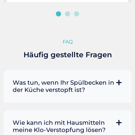
FAQ
Häufig gestellte Fragen
Was tun, wenn Ihr Spülbecken in
der Küche verstopft ist?
Manchmal können Sie eine
Fettverstopfung mit kochendem
Wasser und Seife reinigen. Füllen Sie
Wie kann ich mit Hausmitteln
einen Topf oder Teekessel mit Wasser
meine Klo-Verstopfung lösen?