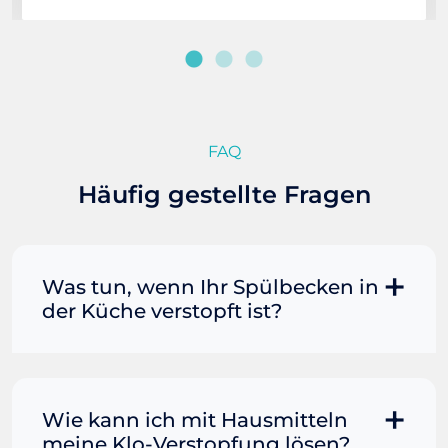
FAQ
Häufig gestellte Fragen
Was tun, wenn Ihr Spülbecken in
der Küche verstopft ist?
Manchmal können Sie eine
Fettverstopfung mit kochendem
Wasser und Seife reinigen. Füllen Sie
Wie kann ich mit Hausmitteln
einen Topf oder Teekessel mit Wasser
meine Klo-Verstopfung lösen?