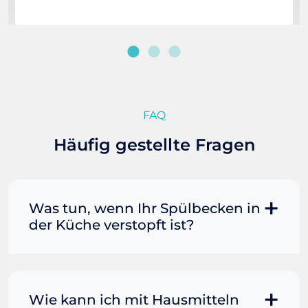
FAQ
Häufig gestellte Fragen
Was tun, wenn Ihr Spülbecken in
der Küche verstopft ist?
Manchmal können Sie eine
Fettverstopfung mit kochendem
Wasser und Seife reinigen. Füllen Sie
Wie kann ich mit Hausmitteln