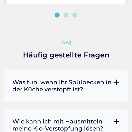
FAQ
Häufig gestellte Fragen
Was tun, wenn Ihr Spülbecken in
der Küche verstopft ist?
Manchmal können Sie eine
Fettverstopfung mit kochendem
Wasser und Seife reinigen. Füllen Sie
Wie kann ich mit Hausmitteln
einen Topf oder Teekessel mit Wasser
meine Klo-Verstopfung lösen?