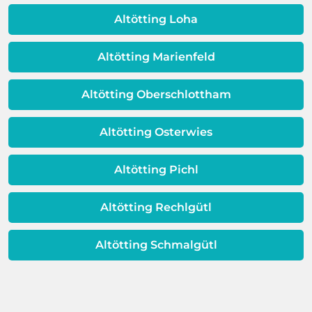
Schicht beeinträchtigt ist, ist auch die
Qualität Ihres Wassers beeinträchtigt!
Altötting Loha
Dieses Problem ist auch ein Indikator
dafür, dass sich Ihre
Altötting Marienfeld
Warmwassereinheit möglicherweise
dem Ende ihrer Lebensdauer nähert.
Altötting Oberschlottham
Altötting Osterwies
Altötting Pichl
Altötting Rechlgütl
Altötting Schmalgütl