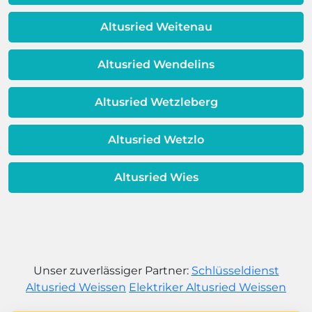
Warmwassereinheit möglicherweise
dem Ende ihrer Lebensdauer nähert.
Altusried Weitenau
Altusried Wendelins
Altusried Wetzleberg
Altusried Wetzlo
Altusried Wies
Unser zuverlässiger Partner:
Schlüsseldienst
Altusried Weissen
Elektriker Altusried Weissen