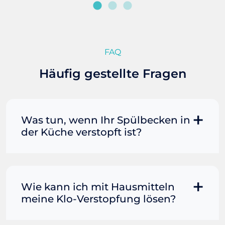
FAQ
Häufig gestellte Fragen
Was tun, wenn Ihr Spülbecken in
der Küche verstopft ist?
Manchmal können Sie eine
Fettverstopfung mit kochendem
Wasser und Seife reinigen. Füllen Sie
Wie kann ich mit Hausmitteln
einen Topf oder Teekessel mit Wasser
meine Klo-Verstopfung lösen?
und bringen Sie es zum Kochen. Gießen
Sie es dann vorsichtig direkt in den