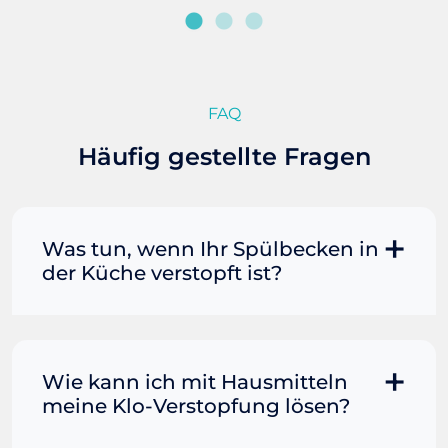
FAQ
Häufig gestellte Fragen
Was tun, wenn Ihr Spülbecken in
der Küche verstopft ist?
Manchmal können Sie eine
Fettverstopfung mit kochendem
Wasser und Seife reinigen. Füllen Sie
Wie kann ich mit Hausmitteln
einen Topf oder Teekessel mit Wasser
meine Klo-Verstopfung lösen?
und bringen Sie es zum Kochen. Gießen