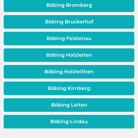
langfristig als kostengünstiger
Böbing Bromberg
Warmwassereinheit. Wenn diese
erweisen.
Schicht beeinträchtigt ist, ist auch die
Qualität Ihres Wassers beeinträchtigt!
Böbing Bruckerhof
Dieses Problem ist auch ein Indikator
dafür, dass sich Ihre
Böbing Feistenau
Warmwassereinheit möglicherweise
dem Ende ihrer Lebensdauer nähert.
Böbing Holzleiten
Böbing Holzleithen
Böbing Kirnberg
Böbing Leiten
Böbing Lindau