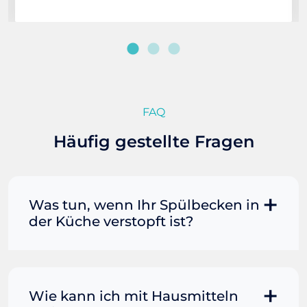
FAQ
Häufig gestellte Fragen
Was tun, wenn Ihr Spülbecken in
der Küche verstopft ist?
Manchmal können Sie eine
Fettverstopfung mit kochendem
Wasser und Seife reinigen. Füllen Sie
Wie kann ich mit Hausmitteln