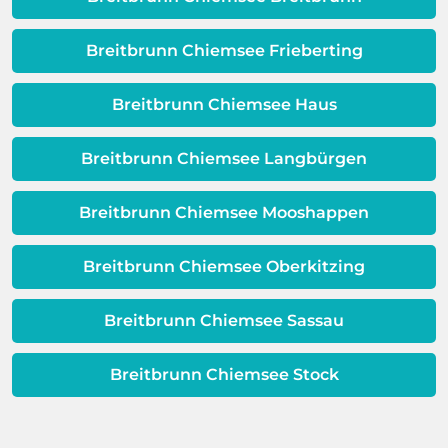
Warmwassereinheit. Wenn diese
erweisen.
Schicht beeinträchtigt ist, ist auch die
Qualität Ihres Wassers beeinträchtigt!
Breitbrunn Chiemsee Frieberting
Dieses Problem ist auch ein Indikator
dafür, dass sich Ihre
Breitbrunn Chiemsee Haus
Warmwassereinheit möglicherweise
dem Ende ihrer Lebensdauer nähert.
Breitbrunn Chiemsee Langbürgen
Breitbrunn Chiemsee Mooshappen
Breitbrunn Chiemsee Oberkitzing
Breitbrunn Chiemsee Sassau
Breitbrunn Chiemsee Stock