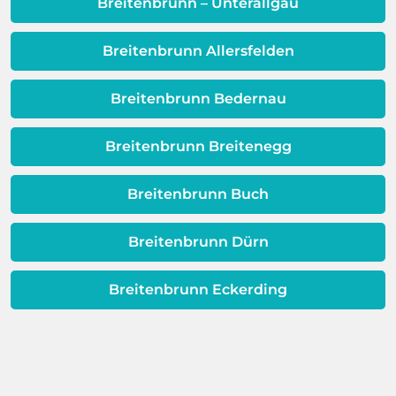
Qualität Ihres Wassers beeinträchtigt!
Breitenbrunn – Unterallgäu
Dieses Problem ist auch ein Indikator
dafür, dass sich Ihre
Breitenbrunn Allersfelden
Warmwassereinheit möglicherweise
dem Ende ihrer Lebensdauer nähert.
Breitenbrunn Bedernau
Breitenbrunn Breitenegg
Breitenbrunn Buch
Breitenbrunn Dürn
Breitenbrunn Eckerding