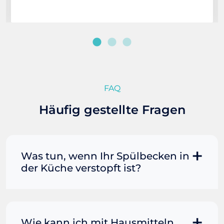
FAQ
Häufig gestellte Fragen
Was tun, wenn Ihr Spülbecken in
der Küche verstopft ist?
Manchmal können Sie eine
Fettverstopfung mit kochendem
Wasser und Seife reinigen. Füllen Sie
Wie kann ich mit Hausmitteln