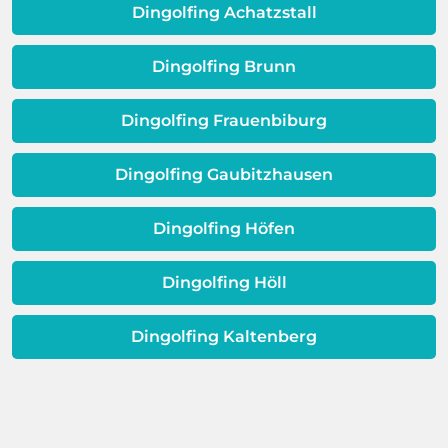
Qualität Ihres Wassers beeinträchtigt!
Dingolfing Achatzstall
Dieses Problem ist auch ein Indikator
dafür, dass sich Ihre
Dingolfing Brunn
Warmwassereinheit möglicherweise
dem Ende ihrer Lebensdauer nähert.
Dingolfing Frauenbiburg
Dingolfing Gaubitzhausen
Dingolfing Höfen
Dingolfing Höll
Dingolfing Kaltenberg