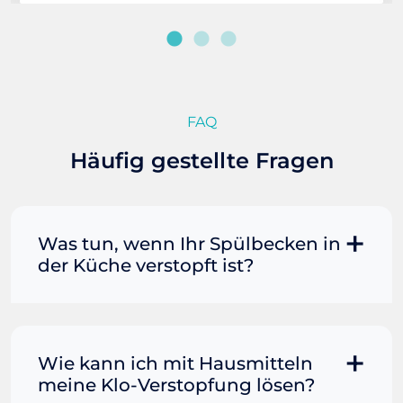
FAQ
Häufig gestellte Fragen
Was tun, wenn Ihr Spülbecken in
der Küche verstopft ist?
Manchmal können Sie eine
Fettverstopfung mit kochendem
Wasser und Seife reinigen. Füllen Sie
Wie kann ich mit Hausmitteln
einen Topf oder Teekessel mit Wasser
meine Klo-Verstopfung lösen?