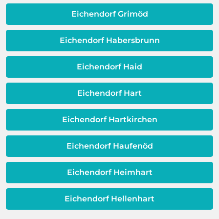
Wasser und Metall außerhalb Ihrer
langfristig als kostengünstiger
Eichendorf Grimöd
Warmwassereinheit. Wenn diese
erweisen.
Schicht beeinträchtigt ist, ist auch die
Qualität Ihres Wassers beeinträchtigt!
Eichendorf Habersbrunn
Dieses Problem ist auch ein Indikator
dafür, dass sich Ihre
Eichendorf Haid
Warmwassereinheit möglicherweise
dem Ende ihrer Lebensdauer nähert.
Eichendorf Hart
Eichendorf Hartkirchen
Eichendorf Haufenöd
Eichendorf Heimhart
Eichendorf Hellenhart