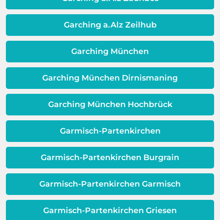
sein. Es gibt eine Schicht zwischen dem
Rate gezogen werden. Das kann sich
Wasser und Metall außerhalb Ihrer
langfristig als kostengünstiger
Garching a.Alz Zeilhub
Warmwassereinheit. Wenn diese
erweisen.
Schicht beeinträchtigt ist, ist auch die
Qualität Ihres Wassers beeinträchtigt!
Garching München
Dieses Problem ist auch ein Indikator
dafür, dass sich Ihre
Garching München Dirnismaning
Warmwassereinheit möglicherweise
dem Ende ihrer Lebensdauer nähert.
Garching München Hochbrück
Garmisch-Partenkirchen
Garmisch-Partenkirchen Burgrain
Garmisch-Partenkirchen Garmisch
Garmisch-Partenkirchen Griesen